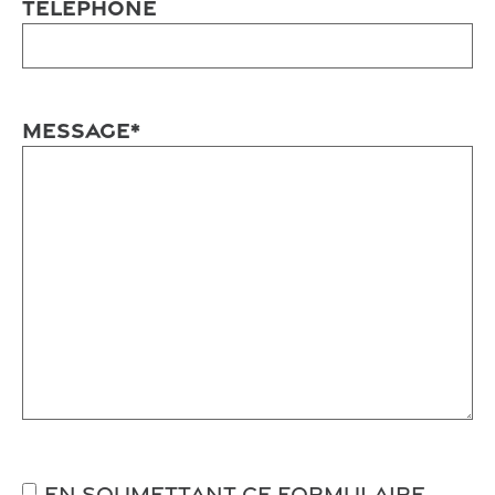
Téléphone
Message
*
RGPD
*
En soumettant ce formulaire,