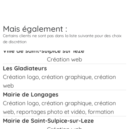
Ville de lézat sur lèze
Reportage photo et vidéo Saint Antoine avec
Flying Manta
Ville de rieux-volvestre
Mais également :
Reportages photo
Certains clients ne sont pas dans la liste suivante pour des choix
de discrétion
Ville de saint-sulpice sur lèze
Création web
Les Gladiateurs
Création logo, création graphique, création
web
Mairie de Longages
Création logo, création graphique, création
web, reportages photo et vidéo, formation
Mairie de Saint-Sulpice-sur-Leze
Création web