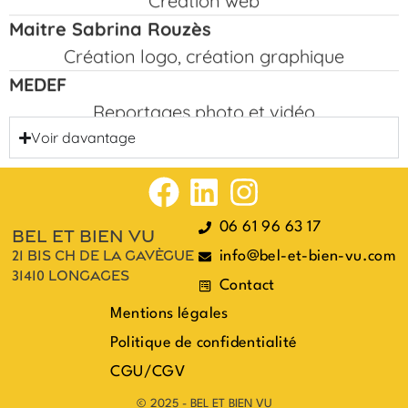
Maitre Sabrina Rouzès
Création logo, création graphique
MEDEF
Reportages photo et vidéo
MJC saint Céré
Voir davantage
Création logo, création web, création
graphique
Communauté de Communes Couserans
06 61 96 63 17
Pyrénées
bel et bien vu
21 bis ch de la gavègue
Reportages photo et vidéo
info@bel-et-bien-vu.com
31410 longages
Comtesse du Barry
Contact
Création graphique et interactivités
Mentions légales
Editions Alexandrines
Politique de confidentialité
création logo, création web, e-commerce,
CGU/CGV
photo
© 2025 - BEL ET BIEN VU