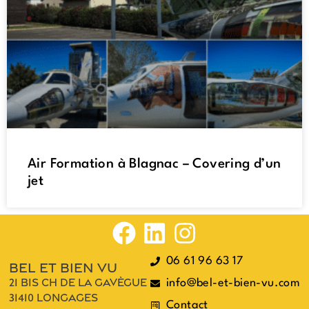
Air Formation à Blagnac – Covering d’un
jet
06 61 96 63 17
bel et bien vu
21 bis ch de la gavègue
info@bel-et-bien-vu.com
31410 longages
Contact