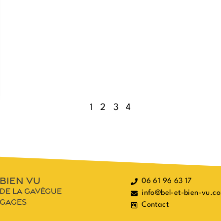
1
2
3
4
 bien vu
06 61 96 63 17
h de la gavègue
info@bel-et-bien-vu.c
ngages
Contact